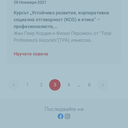
28 Ноември 2021
Курсът „Устойчиво развитие, корпоративна
социална отговорност (КСО) и етика” –
професионалисти,...
Жан-Пиер Кордие и Филип Персийон, от “Total
Professeurs Associés”(TPA), изнесоха...
Научете повече
Страница
1
2
3
4
…
8
Previous page
Next page
First
Страница
Страница
Страница
Last
page
page
Последвайте ни