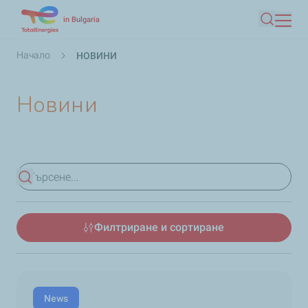
Премини
in Bulgaria
Търсен
към
основното
Breadcrumb
Начало
НОВИНИ
съдържание
Новини
Преглед на резултатите
Филтриране и сортиране
News