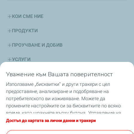
КОИ СМЕ НИЕ
ПРОДУКТИ
ПРОУЧВАНЕ И ДОБИВ
УСЛУГИ
Уважение към Вашата поверителност
УСТОЙЧИВО РАЗВИТИЕ
Използваме „бисквитки“ и други тракери с цел
СЪВЕТИ
предоставяне, анализиране и подобряване на
потребителското ви изживяване. Можете да
БЕЗОПАСНОСТ
промените настройките си за бисквитките по всяко
време, като щракнете върху бутона „Управление на
НОВИНИ
моите бисквитки“. С щракване върху бутона
Достъп до хартата за лични данни и тракери
„Приемам“, вие приемате заявката за всички