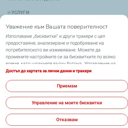
УСЛУГИ
Уважение към Вашата поверителност
УСТОЙЧИВО РАЗВИТИЕ
Използваме „бисквитки“ и други тракери с цел
СЪВЕТИ
предоставяне, анализиране и подобряване на
потребителското ви изживяване. Можете да
БЕЗОПАСНОСТ
промените настройките си за бисквитките по всяко
време, като щракнете върху бутона „Управление на
НОВИНИ
моите бисквитки“. С щракване върху бутона
Достъп до хартата за лични данни и тракери
„Приемам“, вие приемате заявката за всички
бисквитки. В случай, че щракнете върху „Отказвам“,
Приемам
ще бъдат използвани само техническите бисквитки,
GDPR
Условия за ползване
необходими за правилното функциониране на сайта.
Достъпност: частично съвместима
Управление на моите бисквитки
За повече информация можете да се консултирате
Общи условия за продажба ТоталенЕрджис Маркетинг
със страницата „Харта за лични данни и тракери“.
България
Cookies
Отказвам