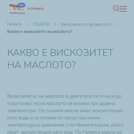
Премини
in Bulgaria
Търсен
към
основното
Breadcrumb
Начало
СЪВЕТИ
Вискозитетът на маслото
съдържание
Какво е вискозитет на маслото?
КАКВО Е ВИСКОЗИТЕТ
НА МАСЛОТО?
Вискозитетът на маслото в двигателя се отнася до
това колко лесно маслото се излива при дадена
температура. По-тънките масла имат консистенция
като вода и се излива по-лесно при ниски
температури в сравнение с по-тежките масла, които
имат консистенция като мед. По-тънките масла са