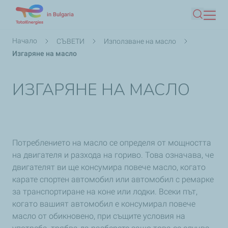
Премини
in Bulgaria
Търсен
към
основното
Breadcrumb
Начало
СЪВЕТИ
Използване на масло
съдържание
Изгаряне на масло
ИЗГАРЯНЕ НА МАСЛО
Потреблението на масло се определя от мощността
на двигателя и разхода на гориво. Това означава, че
двигателят ви ще консумира повече масло, когато
карате спортен автомобил или автомобил с ремарке
за транспортиране на коне или лодки. Всеки път,
когато вашият автомобил е консумирал повече
масло от обикновено, при същите условия на