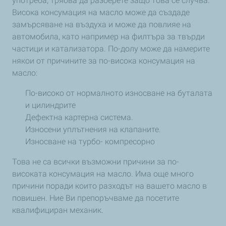
употреба, трябва да разберете защо това се случва.
Висока консумация на масло може да създаде
замърсяване на въздуха и може да повлияе на
автомобила, като например на филтъра за твърди
частици и катализатора. По-долу може да намерите
някои от причините за по-висока консумация на
масло:
По-високо от нормалното износване на буталата
и цилиндрите
Дефектна картерна система.
Износени уплътнения на клапаните.
Износване на турбо- компресорно
Това не са всички възможни причини за по-
високата консумация на масло. Има още много
причини поради които разходът на вашето масло в
повишен. Ние Ви препоръчваме да посетите
квалифициран механик.