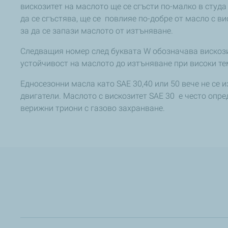
вискозитет на маслото ще се сгъсти по-малко в студа
да се сгъстява, ще се повлияе по-добре от масло с в
за да се запази маслото от изтъняване.
Следващия номер след буквата W обозначава вискозит
устойчивост на маслото до изтъняване при високи те
Едносезонни масла като SAE 30,40 или 50 вече не се 
двигатели. Маслото с вискозитет SAE 30 е често опр
верижни триони с газово захранване.