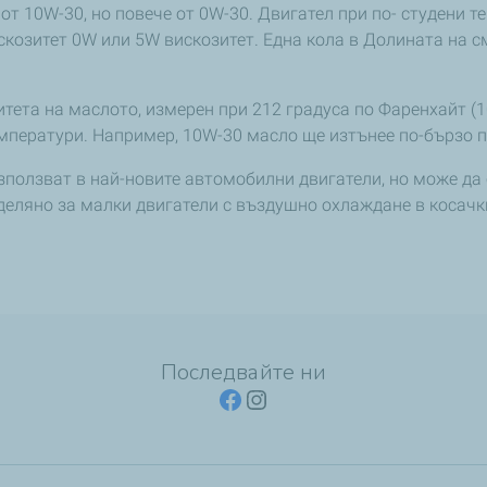
 от 10W-30, но повече от 0W-30. Двигател при по- студени
искозитет 0W или 5W вискозитет. Една кола в Долината на с
ета на маслото, измерен при 212 градуса по Фаренхайт (1
мператури. Например, 10W-30 масло ще изтънее по-бързо п
използват в най-новите автомобилни двигатели, но може да 
еделяно за малки двигатели с въздушно охлаждане в косачк
Последвайте ни