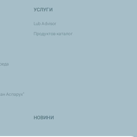
УСЛУГИ
Lub Advisor
Продуктов каталог
среда
Хан Аспарух“
НОВИНИ