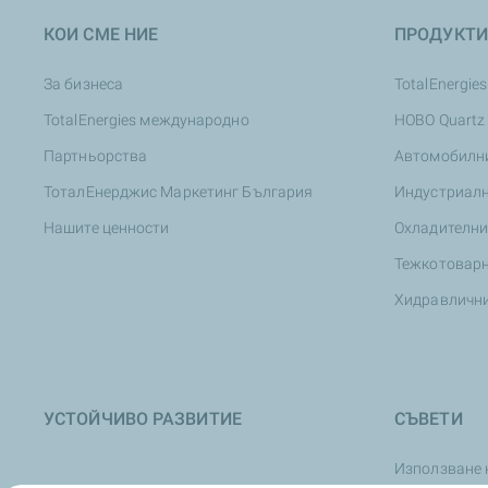
КОИ СМЕ НИЕ
ПРОДУКТИ
За бизнеса
TotalEnergies
TotalEnergies международно
НОВО Quartz
Партньорства
Автомобилн
ТоталЕнерджис Маркетинг България
Индустриал
Нашите ценности
Охладителни
Тежкотовар
Хидравличн
УСТОЙЧИВО РАЗВИТИЕ
СЪВЕТИ
Използване 