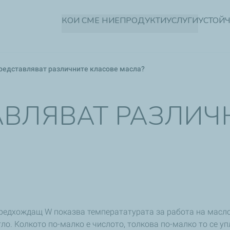
Премини
КОИ СМЕ НИЕ
ПРОДУКТИ
УСЛУГИ
УСТОЙ
към
основното
съдържание
редставляват различните класове масла?
АВЛЯВАТ РАЗЛИЧ
предхождащ W показва температатурата за работа на маслот
егло. Колкото по-малко е числото, толкова по-малко то се 