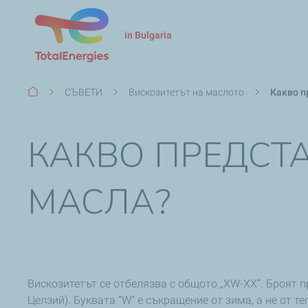
in Bulgaria
Breadcrumb
СЪВЕТИ
Вискозитетът на маслото
Какво п
КАКВО ПРЕДСТ
МАСЛА?
Вискозитетът се отбелязва с общото „ХW-XX”. Броят 
Целзий). Буквата “W” е съкращение от зима, а не от т