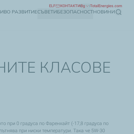
ELF
КОНТАКТИ
Bg
TotalEnergies.com
ЧИВО РАЗВИТИЕ
СЪВЕТИ
БЕЗОПАСНОСТ
НОВИНИ
Търсене
НИТЕ КЛАСОВЕ
о при 0 градуса по Фаренхайт (-17,8 градуса по
уплътнява при ниски температури. Така че 5W-30