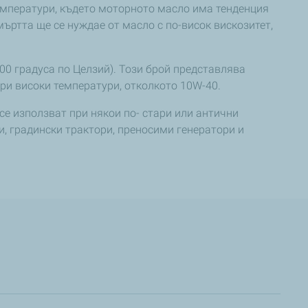
 температури, където моторното масло има тенденция
мъртта ще се нуждае от масло с по-висок вискозитет,
00 градуса по Целзий). Този брой представлява
ри високи температури, отколкото 10W-40.
се използват при някои по- стари или антични
и, градински трактори, преносими генератори и