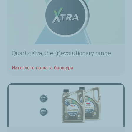
Quartz Xtra, the (r)evolutionary range
Изтеглете нашата брошура