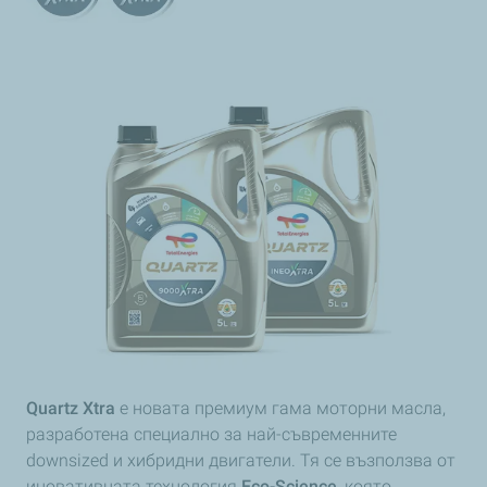
Quartz Xtra
е новата премиум гама моторни масла,
разработена специално за най-съвременните
downsized и хибридни двигатели. Тя се възползва от
иновативната технология
Eco-Science
, която