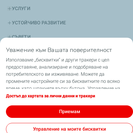
УСЛУГИ
УСТОЙЧИВО РАЗВИТИЕ
СЪВЕТИ
Уважение към Вашата поверителност
БЕЗОПАСНОСТ
Използваме „бисквитки“ и други тракери с цел
НОВИНИ
предоставяне, анализиране и подобряване на
потребителското ви изживяване. Можете да
промените настройките си за бисквитките по всяко
време, като щракнете върху бутона „Управление на
моите бисквитки“. С щракване върху бутона
GDPR
Условия за ползване
Достъп до хартата за лични данни и тракери
Достъпност: частично съвместима
„Приемам“, вие приемате заявката за всички
Общи условия за продажба ТоталенЕрджис Маркетинг
бисквитки. В случай, че щракнете върху „Отказвам“,
Приемам
България
ще бъдат използвани само техническите бисквитки,
Cookies
необходими за правилното функциониране на сайта.
TotalEnergies 2026
Управление на моите бисквитки
За повече информация можете да се консултирате