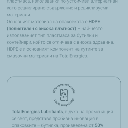
пластмаса, използвайки по-устойчиви алтернативи
като рециклирано съдържание и рециклируеми
материали.
Основният материал на опаковката е
HDPE
(полиетилен с висока плътност)
– най-често
използваният тип пластмаса за бутилки и
контейнери, който се отличава с висока здравина.
HDPE е и основният компонент на кутиите за
смазочни материали на TotalEnergies.
TotalEnergies Lubrifiants
, в духа на променящия
се свят, представя пробивна иновация в
опаковките – бутилка, произведена от
50%