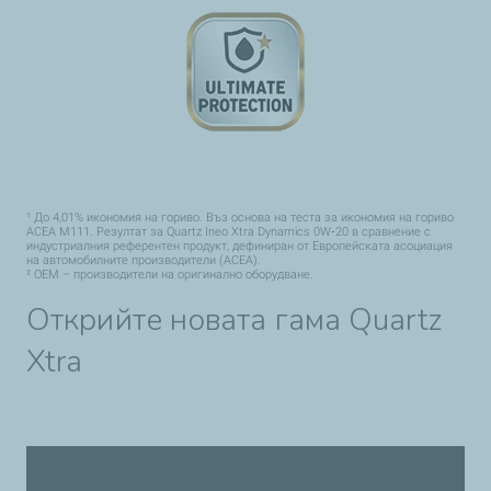
¹ До 4,01% икономия на гориво. Въз основа на теста за икономия на гориво
ACEA M111. Резултат за Quartz Ineo Xtra Dynamics 0W‑20 в сравнение с
индустриалния референтен продукт, дефиниран от Европейската асоциация
на автомобилните производители (ACEA).
² OEM – производители на оригинално оборудване.
Открийте новата гама Quartz
Xtra