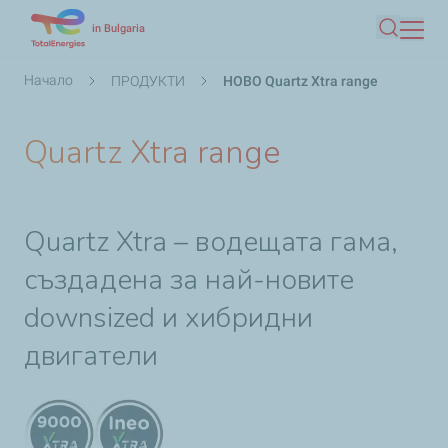
Премини
in Bulgaria
Търсен
към
основното
Breadcrumb
Начало
ПРОДУКТИ
НОВО Quartz Xtra range
съдържание
Quartz Xtra range
Quartz Xtra – водещата гама,
създадена за най-новите
downsized и хибридни
двигатели