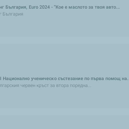
България, Euro 2024 - “Кое е маслото за твоя авто...
г България
 Национално ученическо състезание по първа помощ на..
арския червен кръст за втора поредна...