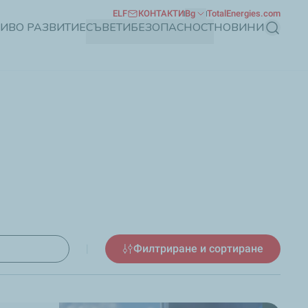
ELF
КОНТАКТИ
Bg
TotalEnergies.com
ЧИВО РАЗВИТИЕ
СЪВЕТИ
БЕЗОПАСНОСТ
НОВИНИ
Търсене
|
Филтриране и сортиране
зултатите