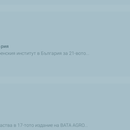
ария
нския институт в България за 21-вото...
O
аства в 17-тото издание на BATA AGRO...