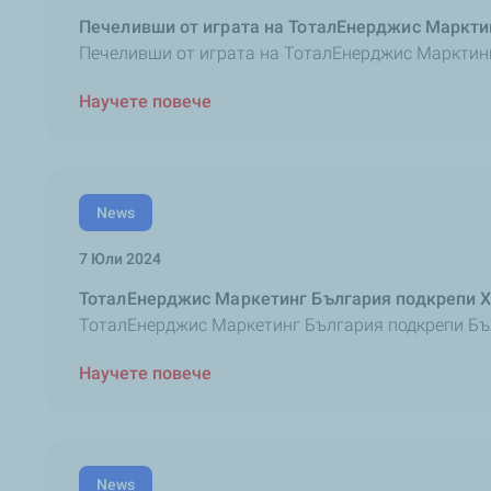
Печеливши от играта на ТоталЕнерджис Марктинг 
Печеливши от играта на ТоталЕнерджис Марктин
Научете повече
News
7 Юли 2024
ТоталЕнерджис Маркетинг България подкрепи XI
ТоталЕнерджис Маркетинг България подкрепи Бълг
Научете повече
News