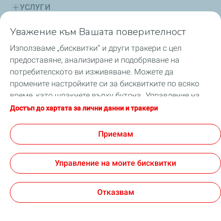
УСЛУГИ
Уважение към Вашата поверителност
УСТОЙЧИВО РАЗВИТИЕ
Използваме „бисквитки“ и други тракери с цел
СЪВЕТИ
предоставяне, анализиране и подобряване на
потребителското ви изживяване. Можете да
БЕЗОПАСНОСТ
промените настройките си за бисквитките по всяко
време, като щракнете върху бутона „Управление на
НОВИНИ
моите бисквитки“. С щракване върху бутона
Достъп до хартата за лични данни и тракери
„Приемам“, вие приемате заявката за всички
бисквитки. В случай, че щракнете върху „Отказвам“,
Приемам
ще бъдат използвани само техническите бисквитки,
GDPR
Условия за ползване
необходими за правилното функциониране на сайта.
Достъпност: частично съвместима
Управление на моите бисквитки
За повече информация можете да се консултирате
Общи условия за продажба ТоталенЕрджис Маркетинг
със страницата „Харта за лични данни и тракери“.
България
Cookies
Отказвам
TotalEnergies 2026