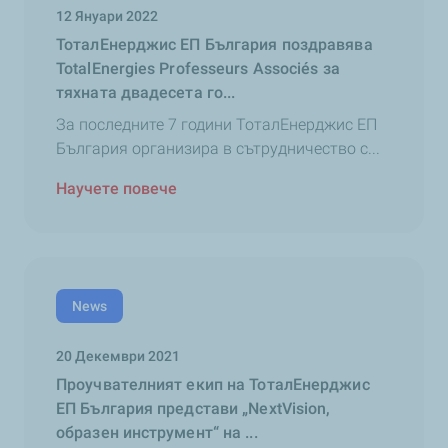
12 Януари 2022
ТоталЕнерджис ЕП България поздравява
TotalEnergies Professeurs Associés за
тяхната двадесета го...
За последните 7 години ТоталЕнерджис ЕП
България организира в сътрудничество с...
Научете повече
News
20 Декември 2021
Проучвателният екип на ТоталЕнерджис
ЕП България представи „NextVision,
образен инструмент“ на ...