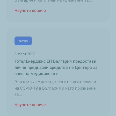
България и като знак на признание за...
Научете повече
News
8 Март 2022
ТоталЕнерджис ЕП България предостави
лични предпазни средства на Центъра за
спешна медицинска п...
Във връзка с четвъртата вълна от случаи
на COVID-19 в България и като признание
за...
Научете повече