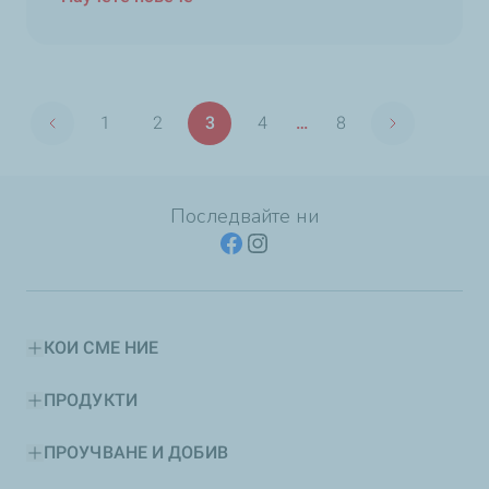
Страница
1
2
3
4
…
8
Previous page
Next page
First
Страница
Страница
Страница
Last
page
page
Последвайте ни
КОИ СМЕ НИЕ
ПРОДУКТИ
ПРОУЧВАНЕ И ДОБИВ