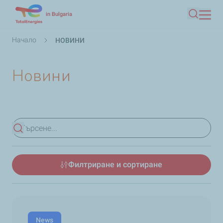
Премини
in Bulgaria
Търсен
към
основното
Breadcrumb
Начало
НОВИНИ
съдържание
Новини
Преглед на резултатите
Филтриране и сортиране
News