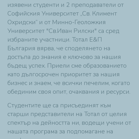
изявени студенти и 2 преподаватели от
Софийския Университет „Св. Климент
Охридски” и от Минно-Геоложкия
Университет "Св.Иван Рилски" са сред
избраните участници. Тотал E&П
България вярва, че споделянето на
достъпа до знания е ключово за нашия
бъдещ успех. Приели сме образованието
като дългосрочен приоритет за нашия
бизнес и знаем, че всички печелим, когато
обединим своя опит, очаквания и ресурси.
Студентите ще са присъединят към
старши представители на Тотал от целия
спектър на дейността ни, водещи учени от
нашата програма за подпомагане на