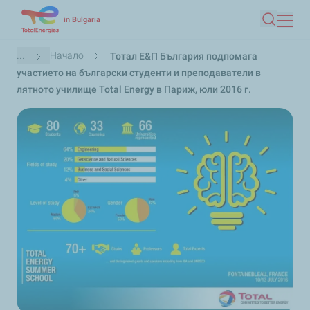
Премини
in Bulgaria
Търсен
към
основното
Breadcrumb
...
Начало
Тотал Е&П България подпомага
съдържание
участието на български студенти и преподаватели в
лятното училище Total Energy в Париж, юли 2016 г.