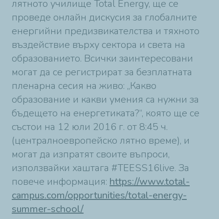
лятното училище Total Energy, ще се
проведе онлайн дискусия за глобалните
енергийни предизвикателства и тяхното
въздействие върху сектора и света на
образованието. Всички заинтересовани
могат да се регистрират за безплатната
пленарна сесия на живо: „Какво
образование и какви умения са нужни за
бъдещето на енергетиката?“, която ще се
състои на 12 юли 2016 г. от 8:45 ч.
(централноевропейско лятно време), и
могат да изпратят своите въпроси,
използвайки хаштага #TEESS16live. За
повече информация:
https://www.total-
campus.com/opportunities/total-energy-
summer-school/