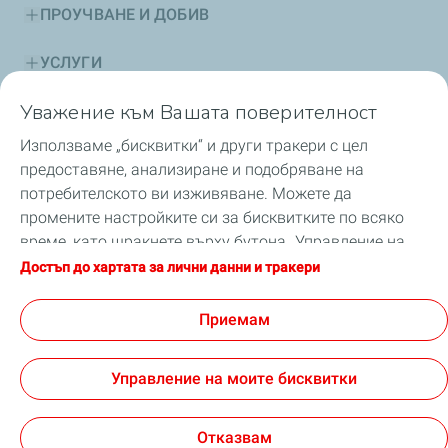
ПРОУЧВАНЕ И ДОБИВ
УСЛУГИ
Уважение към Вашата поверителност
УСТОЙЧИВО РАЗВИТИЕ
Използваме „бисквитки“ и други тракери с цел
СЪВЕТИ
предоставяне, анализиране и подобряване на
потребителското ви изживяване. Можете да
БЕЗОПАСНОСТ
промените настройките си за бисквитките по всяко
време, като щракнете върху бутона „Управление на
НОВИНИ
моите бисквитки“. С щракване върху бутона
Достъп до хартата за лични данни и тракери
„Приемам“, вие приемате заявката за всички
бисквитки. В случай, че щракнете върху „Отказвам“,
Приемам
ще бъдат използвани само техническите бисквитки,
GDPR
Условия за ползване
необходими за правилното функциониране на сайта.
Достъпност: частично съвместима
Управление на моите бисквитки
За повече информация можете да се консултирате
Общи условия за продажба ТоталенЕрджис Маркетинг
със страницата „Харта за лични данни и тракери“.
България
Cookies
Отказвам