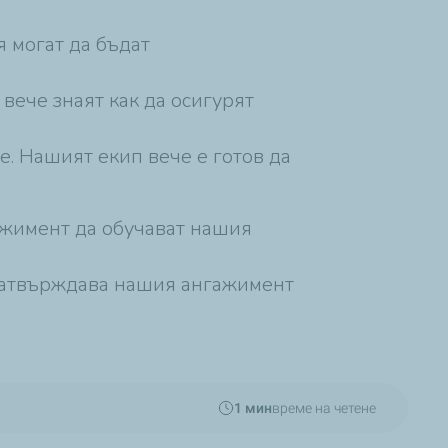
я могат да бъдат
вече знаят как да осигурят
. Нашият екип вече е готов да
гажимент да обучават нашия
 затвърждава нашия ангажимент
1 мин
време на четене