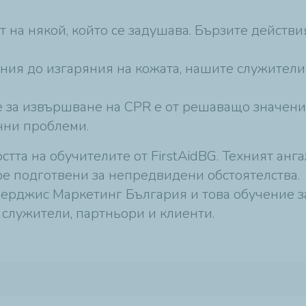
т на някой, който се задушава. Бързите действи
ния до изгаряния на кожата, нашите служители 
е за извършване на CPR е от решаващо значение
чни проблеми.
стта на обучителите от FirstAidBG. Техният ан
ре подготвени за непредвидени обстоятелства.
Енерджис Маркетинг България и това обучение
 служители, партньори и клиенти.