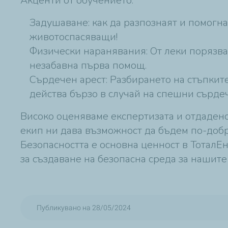
Акценти от обучението:
Задушаване: как да разпознаят и помогна
животоспасяващи!
Физически наранявания: От леки порязва
незабавна първа помощ.
Сърдечен арест: Разбирането на стъпкит
действа бързо в случай на спешни сърде
Високо оценяваме експертизата и отдадено
екип ни дава възможност да бъдем по-доб
Безопасността е основна ценност в Тотал
за създаване на безопасна среда за нашите
Публикувано на 28/05/2024