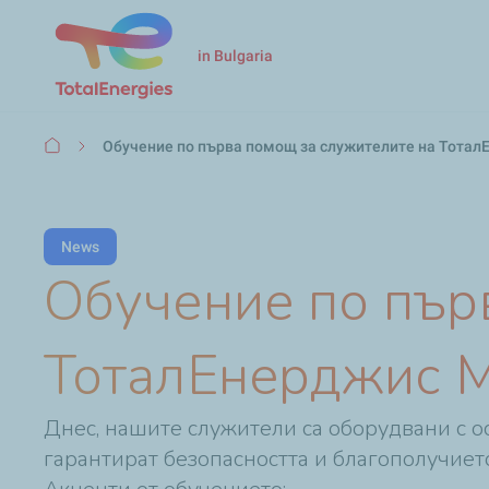
in Bulgaria
Breadcrumb
Обучение по първа помощ за служителите на Тотал
News
Обучение по пър
ТоталЕнерджис М
Днес, нашите служители са оборудвани с о
гарантират безопасността и благополучието