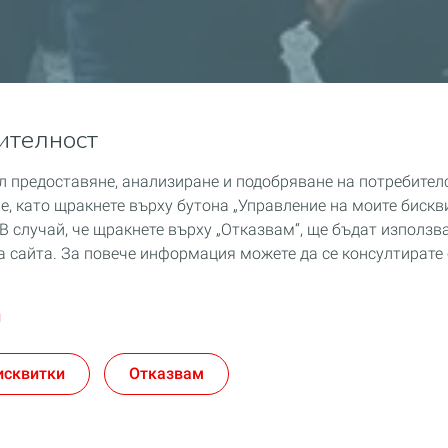
ителност
ел предоставяне, анализиране и подобряване на потребите
ме, като щракнете върху бутона „Управление на моите бискв
В случай, че щракнете върху „Отказвам“, ще бъдат използв
 сайта. За повече информация можете да се консултирате 
и
исквитки
Отказвам