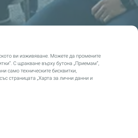
лското ви изживяване. Можете да промените
итки“. С щракване върху бутона „Приемам“,
ани само техническите бисквитки,
със страницата „Харта за лични данни и