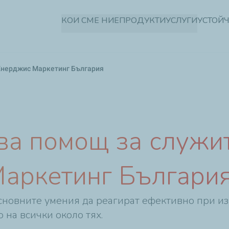
Премини
КОИ СМЕ НИЕ
ПРОДУКТИ
УСЛУГИ
УСТОЙ
към
основното
съдържание
Енерджис Маркетинг България
ва помощ за служи
аркетинг Българи
сновните умения да реагират ефективно при из
 на всички около тях.