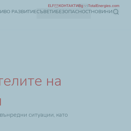
ELF
КОНТАКТИ
Bg
TotalEnergies.com
ЧИВО РАЗВИТИЕ
СЪВЕТИ
БЕЗОПАСНОСТ
НОВИНИ
Търсене
телите на
я
вънредни ситуации, като