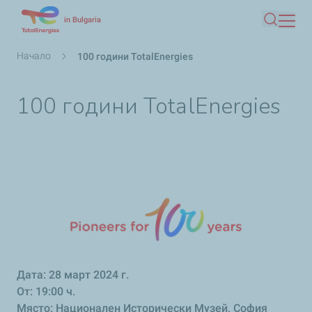
Премини
in Bulgaria
Търсен
към
основното
Breadcrumb
Начало
100 години TotalEnergies
съдържание
100 години TotalEnergies
Дата: 28 март 2024 г.
От: 19:00 ч.
Място: Национален Исторически Музей, София