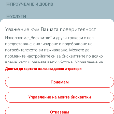
ПРОУЧВАНЕ И ДОБИВ
УСЛУГИ
Уважение към Вашата поверителност
УСТОЙЧИВО РАЗВИТИЕ
Използваме „бисквитки“ и други тракери с цел
СЪВЕТИ
предоставяне, анализиране и подобряване на
потребителското ви изживяване. Можете да
БЕЗОПАСНОСТ
промените настройките си за бисквитките по всяко
време, като щракнете върху бутона „Управление на
НОВИНИ
моите бисквитки“. С щракване върху бутона
Достъп до хартата за лични данни и тракери
„Приемам“, вие приемате заявката за всички
бисквитки. В случай, че щракнете върху „Отказвам“,
Приемам
ще бъдат използвани само техническите бисквитки,
GDPR
Условия за ползване
необходими за правилното функциониране на сайта.
Достъпност: частично съвместима
Управление на моите бисквитки
За повече информация можете да се консултирате
Общи условия за продажба ТоталенЕрджис Маркетинг
със страницата „Харта за лични данни и тракери“.
България
Cookies
Отказвам