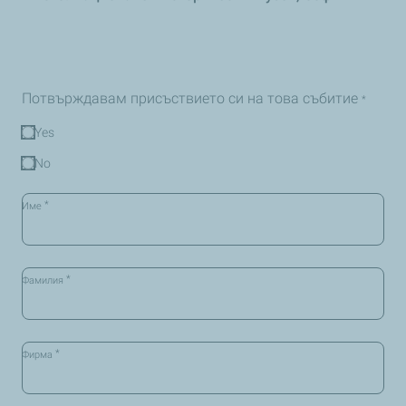
Потвърждавам присъствието си на това събитие
*
Yes
No
*
Име
*
Фамилия
*
Фирма